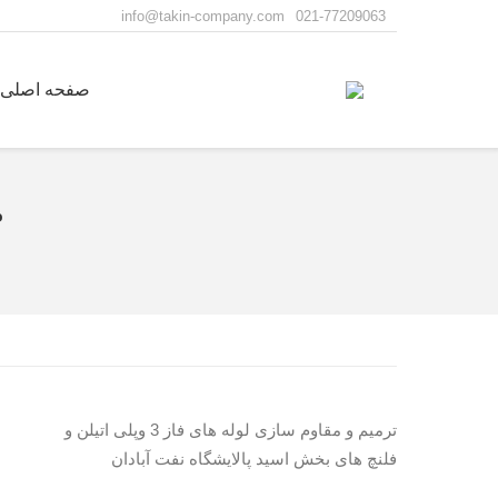
info@takin-company.com
021-77209063
صفحه اصلی
م
شما اینجا هستید:
ترمیم و مقاوم سازی لوله های فاز 3 وپلی اتیلن و
فلنچ های بخش اسید پالایشگاه نفت آبادان